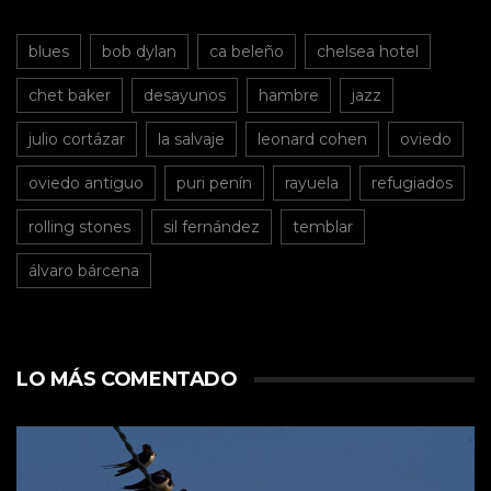
blues
bob dylan
ca beleño
chelsea hotel
chet baker
desayunos
hambre
jazz
julio cortázar
la salvaje
leonard cohen
oviedo
oviedo antiguo
puri penín
rayuela
refugiados
rolling stones
sil fernández
temblar
álvaro bárcena
LO MÁS COMENTADO