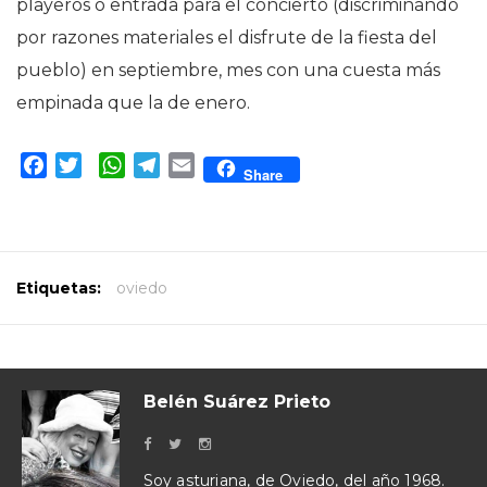
playeros o entrada para el concierto (discriminando
por razones materiales el disfrute de la fiesta del
pueblo) en septiembre, mes con una cuesta más
empinada que la de enero.
Facebook
Twitter
WhatsApp
Telegram
Email
Share
Etiquetas:
oviedo
Belén Suárez Prieto
Soy asturiana, de Oviedo, del año 1968.