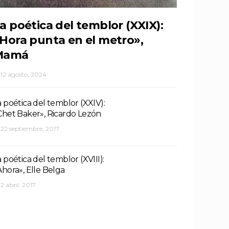
a poética del temblor (XXIX):
Hora punta en el metro»,
Mamá
12 agosto, 2024
a poética del temblor (XXIV):
Chet Baker», Ricardo Lezón
22 septiembre, 2017
a poética del temblor (XVIII):
Ahora», Elle Belga
2 abril, 2017