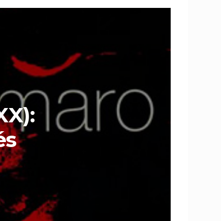
XX):
és