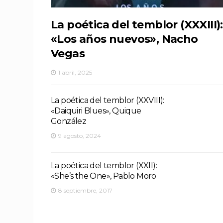
La poética del temblor (XXXIII):
«Los años nuevos», Nacho
Vegas
1 abril, 2025
La poética del temblor (XXVIII):
«Daiquiri Blues», Quique
González
9 agosto, 2024
La poética del temblor (XXII):
«She’s the One», Pablo Moro
8 septiembre, 2017