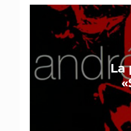
La 
«