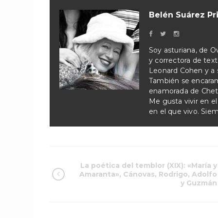
Belén Suárez Pr
Soy asturiana, de Ov
y correctora de tex
Leonard Cohen y a su
También se encaram
enamorada de Chet B
Me gusta vivir en e
en el que vivo. Sie
La poética del temblor (XIX): «María y
Amaranta», Cánovas, Rodrigo, Adolfo
y Guzmán