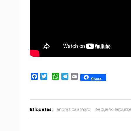
Facebook
Twitter
WhatsApp
Telegram
Email
Share
Etiquetas:
andrés calamaro
,
pequeño larousse 