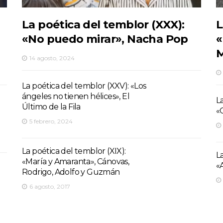
La poética del temblor (XXX):
L
«No puedo mirar», Nacha Pop
«
14 agosto, 2024
La poética del temblor (XXV): «Los
ángeles no tienen hélices», El
L
Último de la Fila
«
5 febrero, 2024
La poética del temblor (XIX):
L
«María y Amaranta», Cánovas,
«
Rodrigo, Adolfo y Guzmán
6 agosto, 2017