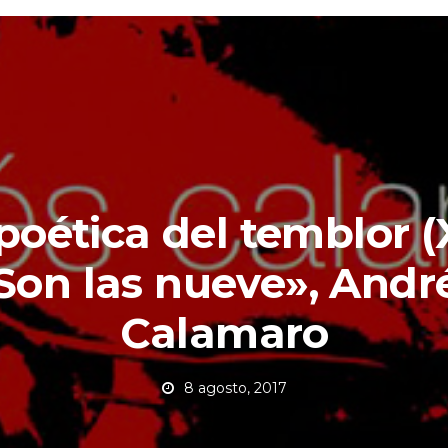
poética del temblor (
Son las nueve», Andr
Calamaro
8 agosto, 2017