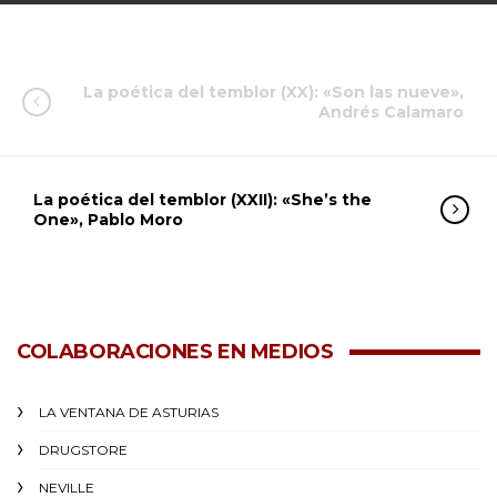
La poética del temblor (XX): «Son las nueve»,
Andrés Calamaro
La poética del temblor (XXII): «She’s the
One», Pablo Moro
COLABORACIONES EN MEDIOS
LA VENTANA DE ASTURIAS
DRUGSTORE
NEVILLE