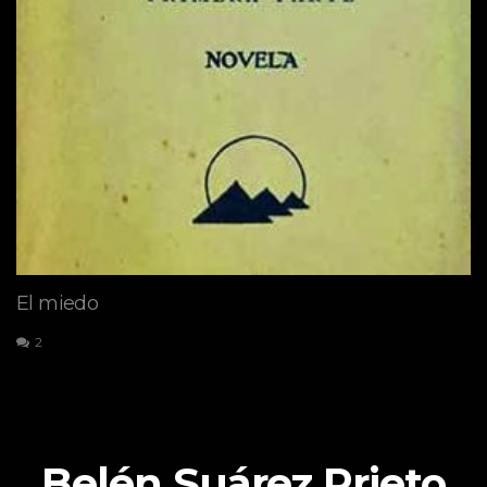
El miedo
2
Belén Suárez Prieto