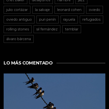
chet baker
desayunos
hambre
jazz
julio cortázar
la salvaje
leonard cohen
oviedo
oviedo antiguo
puri penín
rayuela
refugiados
rolling stones
sil fernández
temblar
álvaro bárcena
LO MÁS COMENTADO