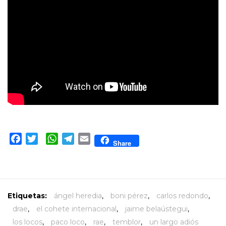
Facebook
Twitter
WhatsApp
Telegram
Email
Share
Etiquetas:
ángel heredia
,
boni pérez
,
carlos redondo
,
drae
,
el cohete internacional
,
jaime belaústegui
,
los locos
,
paco loco
,
rae
,
temblor
,
un largo adiós