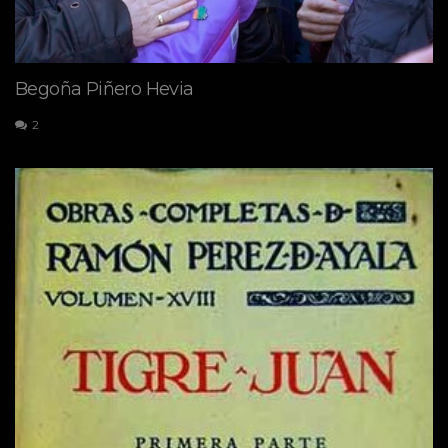
Begoña Piñero Hevia
2