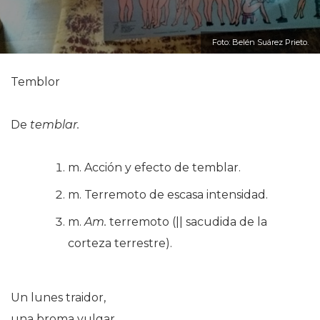
Foto: Belén Suárez Prieto.
Temblor
De
temblar.
m. Acción y efecto de temblar.
m. Terremoto de escasa intensidad.
m.
Am.
terremoto (|| sacudida de la
corteza terrestre).
Un lunes traidor,
una broma vulgar.