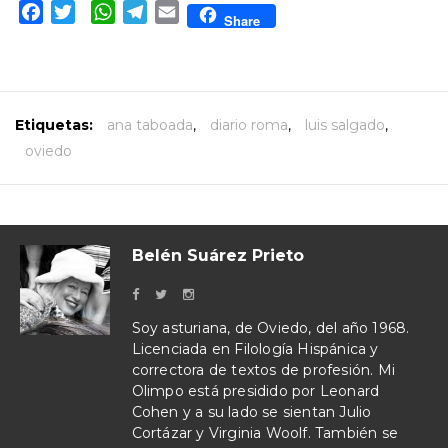
Facebook
Twitter
WhatsApp
Telegram
Email
Share
Etiquetas:
ana taboada
,
diario roma
,
luis salgado
,
oviedo
Belén Suárez Prieto
Soy asturiana, de Oviedo, del año 1968.
Licenciada en Filología Hispánica y
correctora de textos de profesión. Mi
Olimpo está presidido por Leonard
Cohen y a su lado se sientan Julio
Cortázar y Virginia Woolf. También se