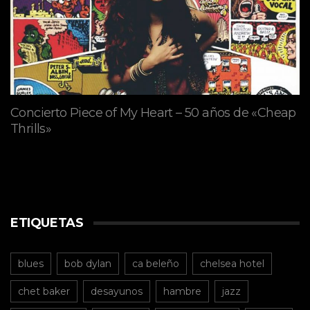
Concierto Piece of My Heart – 50 años de «Cheap
Thrills»
ETIQUETAS
blues
bob dylan
ca beleño
chelsea hotel
chet baker
desayunos
hambre
jazz