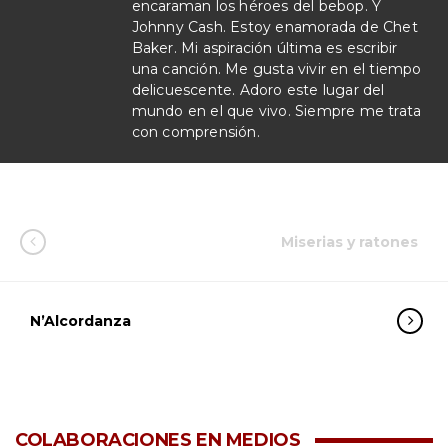
encaraman los héroes del bebop. Y
Johnny Cash. Estoy enamorada de Chet
Baker. Mi aspiración última es escribir
una canción. Me gusta vivir en el tiempo
delicuescente. Adoro este lugar del
mundo en el que vivo. Siempre me trata
con comprensión.
Miserias y ratones
N’Alcordanza
COLABORACIONES EN MEDIOS