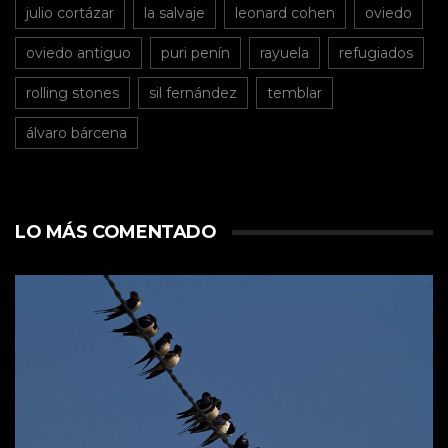
julio cortázar
la salvaje
leonard cohen
oviedo
oviedo antiguo
puri penín
rayuela
refugiados
rolling stones
sil fernández
temblar
álvaro bárcena
LO MÁS COMENTADO