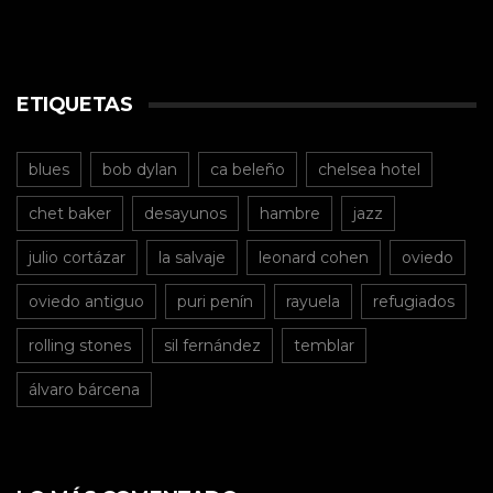
ETIQUETAS
blues
bob dylan
ca beleño
chelsea hotel
chet baker
desayunos
hambre
jazz
julio cortázar
la salvaje
leonard cohen
oviedo
oviedo antiguo
puri penín
rayuela
refugiados
rolling stones
sil fernández
temblar
álvaro bárcena