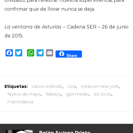
olvidado, para celebrar nuestra supervivencia, para
confirmar que de llorar nunca se deja.
La ventana de Asturias
– Cadena SER – 26 de junio
de 2015.
Facebook
Twitter
WhatsApp
Telegram
Email
Share
Etiquetas:
carlos redondo
,
cora
,
estás en new york
,
fayeos de mayo
,
felpeyu
,
ígor medio
,
los locos
,
n'alcordanza
Belén Suárez Prieto