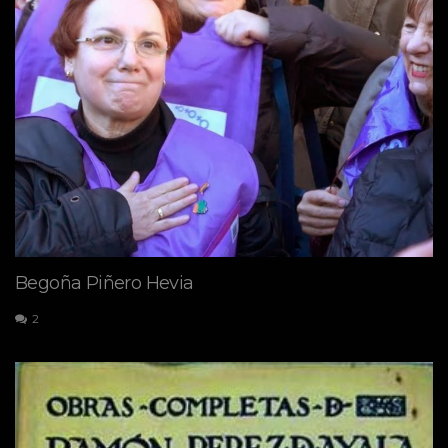
Begoña Piñero Hevia
2