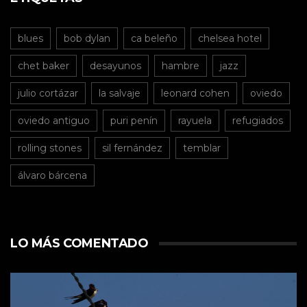
blues
bob dylan
ca beleño
chelsea hotel
chet baker
desayunos
hambre
jazz
julio cortázar
la salvaje
leonard cohen
oviedo
oviedo antiguo
puri penín
rayuela
refugiados
rolling stones
sil fernández
temblar
álvaro bárcena
LO MÁS COMENTADO