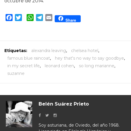
octubre de 2014.
Facebook
Twitter
WhatsApp
Telegram
Email
Share
Etiquetas:
alexandra leaving
,
chelsea hotel
,
famous blue raincoat
,
hey that's no way to say goodbye
,
in my secret life
,
leonard cohen
,
so long marianne
,
suzanne
Belén Suárez Prieto
Soy asturiana, de Oviedo, del año 1968.