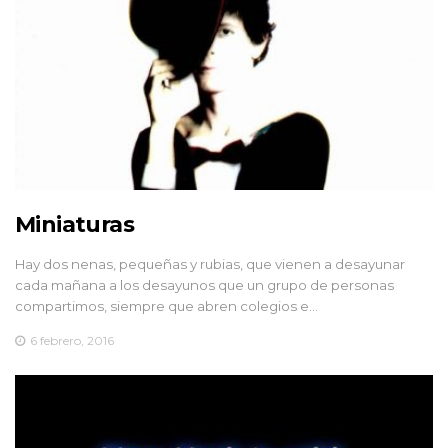
Miniaturas
Hay dos nenas, pequeñas y rubias, que vienen a desayunar
cada mañana a los desayunos que un grupo de personas
compartimos, siempre que abren colegios e…
6 febrero, 2016