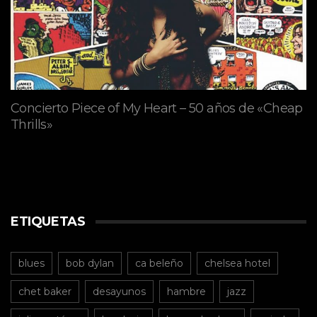
Concierto Piece of My Heart – 50 años de «Cheap
Thrills»
ETIQUETAS
blues
bob dylan
ca beleño
chelsea hotel
chet baker
desayunos
hambre
jazz