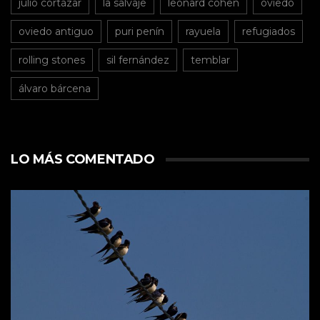
julio cortázar
la salvaje
leonard cohen
oviedo
oviedo antiguo
puri penín
rayuela
refugiados
rolling stones
sil fernández
temblar
álvaro bárcena
LO MÁS COMENTADO