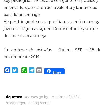
Soy privilegiada. He estado con gente, en público y
en privado, que ha tenido la valentía y la intimidad
para llorar conmigo.
He perdido gente muy querida, muy enferma muy
joven. Las lágrimas siguen. Desde entonces, sé que
de llorar nunca se deja.
La ventana de Asturias
– Cadena SER – 28 de
noviembre de 2014.
Facebook
Twitter
WhatsApp
Telegram
Email
Share
Etiquetas:
as tears go by
,
marianne faithfull
,
mick jagger
,
rolling stones