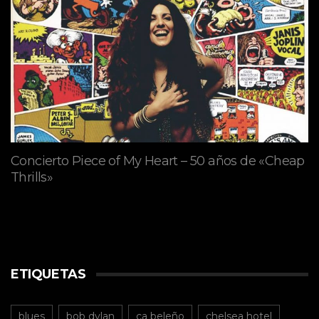
Concierto Piece of My Heart – 50 años de «Cheap
Thrills»
ETIQUETAS
blues
bob dylan
ca beleño
chelsea hotel