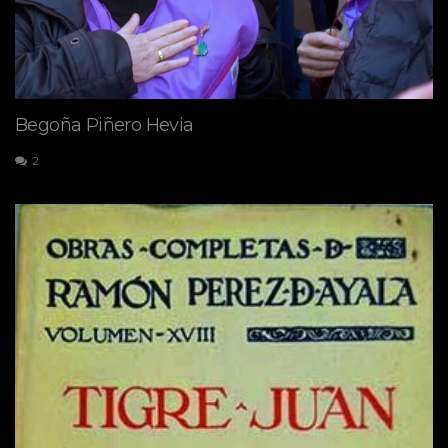
Begoña Piñero Hevia
2