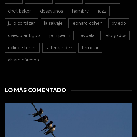
chet baker
desayunos
hambre
jazz
julio cortázar
la salvaje
leonard cohen
oviedo
oviedo antiguo
puri penín
rayuela
refugiados
rolling stones
sil fernández
temblar
álvaro bárcena
LO MÁS COMENTADO