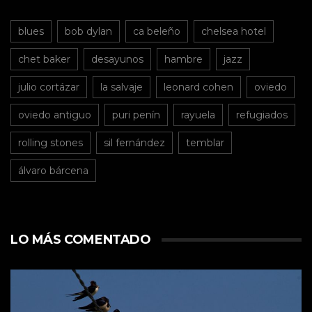
blues
bob dylan
ca beleño
chelsea hotel
chet baker
desayunos
hambre
jazz
julio cortázar
la salvaje
leonard cohen
oviedo
oviedo antiguo
puri penín
rayuela
refugiados
rolling stones
sil fernández
temblar
álvaro bárcena
LO MÁS COMENTADO