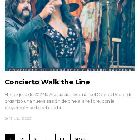
Concierto Walk the Line
El 7 de julio de 2022 la Asociación Vecinal del Oviedo Redondo
organizó una nueva sesión de cine al aire libre, con la
proyección de la película bi…
11 julio, 2023
…
1
2
3
10
SIG »