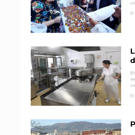
co
L
d
(E
se
co
P