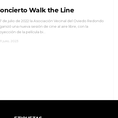
oncierto Walk the Line
 7 de julio de 2022 la Asociación Vecinal del Oviedo Redondo
ganizó una nueva sesión de cine al aire libre, con la
oyección de la película bi…
11 julio, 2023