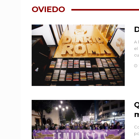
OVIEDO
D
A 
el
cu
Q
m
Co
po