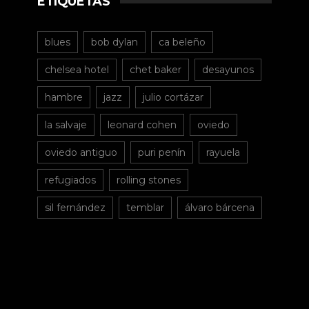
ETIQUETAS
blues
bob dylan
ca beleño
chelsea hotel
chet baker
desayunos
hambre
jazz
julio cortázar
la salvaje
leonard cohen
oviedo
oviedo antiguo
puri penín
rayuela
refugiados
rolling stones
sil fernández
temblar
álvaro bárcena