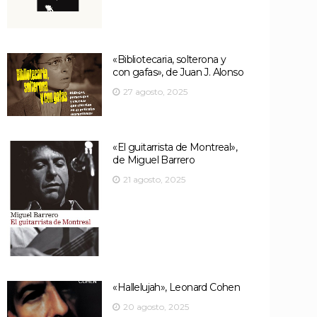
«Bibliotecaria, solterona y
con gafas», de Juan J. Alonso
27 agosto, 2025
«El guitarrista de Montreal»,
de Miguel Barrero
21 agosto, 2025
«Hallelujah», Leonard Cohen
20 agosto, 2025