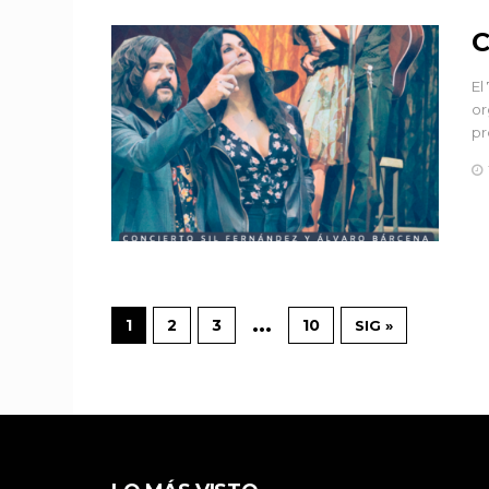
C
El
or
pr
…
1
2
3
10
SIG »