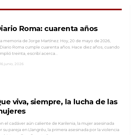
iario Roma: cuarenta años
la memoria de Jorge Martínez. Hoy, 20 de mayo de 2026,
 Diario Roma cumple cuarenta años. Hace diez años, cuando
mplió treinta, escribí acerca…
16 junio, 2026
ue viva, siempre, la lucha de las
ujeres
n el cadáver aún caliente de Karilenia, la mujer asesinada
r su pareja en Llangréu, la primera asesinada por la violencia