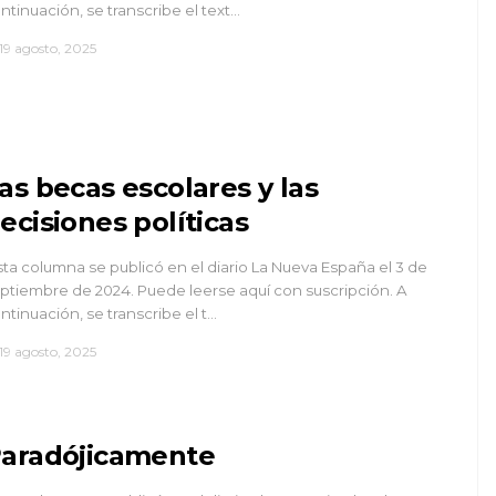
ntinuación, se transcribe el text…
19 agosto, 2025
as becas escolares y las
ecisiones políticas
sta columna se publicó en el diario La Nueva España el 3 de
ptiembre de 2024. Puede leerse aquí con suscripción. A
ntinuación, se transcribe el t…
19 agosto, 2025
aradójicamente