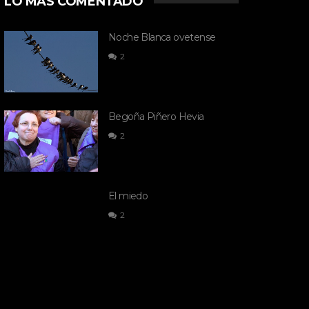
LO MÁS COMENTADO
Noche Blanca ovetense
2
Begoña Piñero Hevia
2
El miedo
2