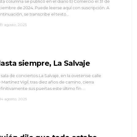
sta columna se publicó en el diario El Comercio el 31 de
ciembre de 2024. Puede leerse aquí con suscripción. A
ntinuación, se transcribe el texto…
19 agosto, 2025
asta siempre, La Salvaje
 sala de conciertos La Salvaje, en la ovetense calle
 Martínez Vigil, tras diez años de camino, cierra
finitivamente sus puertas este último fin …
14 agosto, 2025