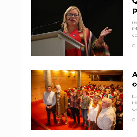
Q
p
(E
fe
co
A
c
La
Ma
Ov