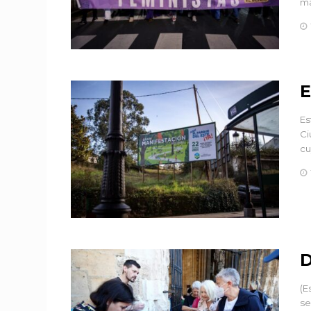
ma
E
Es
Ci
cu
D
(E
se