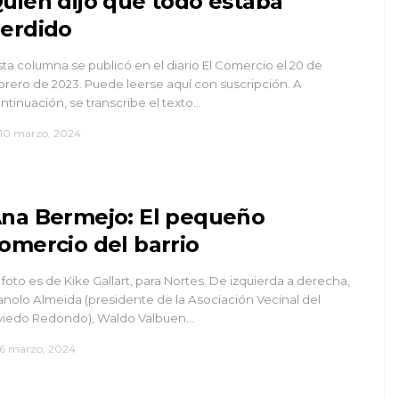
uién dijo que todo estaba
erdido
sta columna se publicó en el diario El Comercio el 20 de
brero de 2023. Puede leerse aquí con suscripción. A
ntinuación, se transcribe el texto…
10 marzo, 2024
na Bermejo: El pequeño
omercio del barrio
 foto es de Kike Gallart, para Nortes. De izquierda a derecha,
nolo Almeida (presidente de la Asociación Vecinal del
iedo Redondo), Waldo Valbuen…
6 marzo, 2024