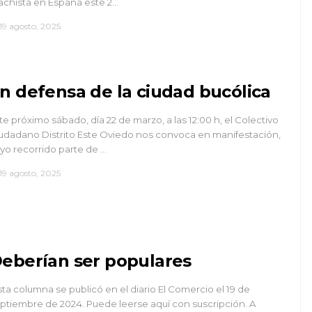
chista en España este 2…
19 agosto, 2025
n defensa de la ciudad bucólica
te próximo sábado, día 22 de marzo, a las 12:00 h, el Colectivo
udadano Distrito Este Oviedo nos convoca en manifestación,
yo recorrido parte de …
19 agosto, 2025
eberían ser populares
sta columna se publicó en el diario El Comercio el 19 de
ptiembre de 2024. Puede leerse aquí con suscripción. A