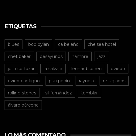
ETIQUETAS
blues
bob dylan
ca beleño
chelsea hotel
chet baker
desayunos
hambre
jazz
julio cortázar
la salvaje
leonard cohen
oviedo
oviedo antiguo
puri penín
rayuela
refugiados
rolling stones
sil fernández
temblar
álvaro bárcena
LO MÁS COMENTADO