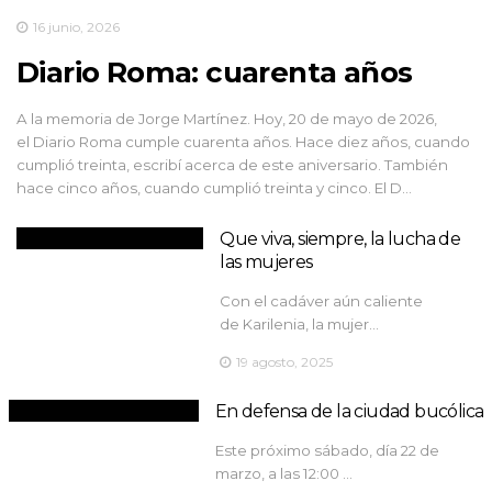
16 junio, 2026
Diario Roma: cuarenta años
A la memoria de Jorge Martínez. Hoy, 20 de mayo de 2026,
el Diario Roma cumple cuarenta años. Hace diez años, cuando
cumplió treinta, escribí acerca de este aniversario. También
hace cinco años, cuando cumplió treinta y cinco. El D…
Que viva, siempre, la lucha de
las mujeres
Con el cadáver aún caliente
de Karilenia, la mujer…
19 agosto, 2025
En defensa de la ciudad bucólica
Este próximo sábado, día 22 de
marzo, a las 12:00 …