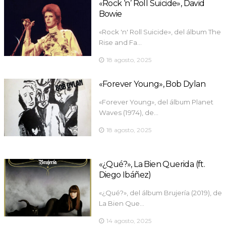
«Rock ‘n’ Roll Suicide», David
Bowie
«Rock 'n' Roll Suicide», del álbum The
Rise and Fa…
18 agosto, 2025
«Forever Young», Bob Dylan
«Forever Young», del álbum Planet
Waves (1974), de…
18 agosto, 2025
«¿Qué?», La Bien Querida (ft.
Diego Ibáñez)
«¿Qué?», del álbum Brujería (2019), de
La Bien Que…
14 agosto, 2025