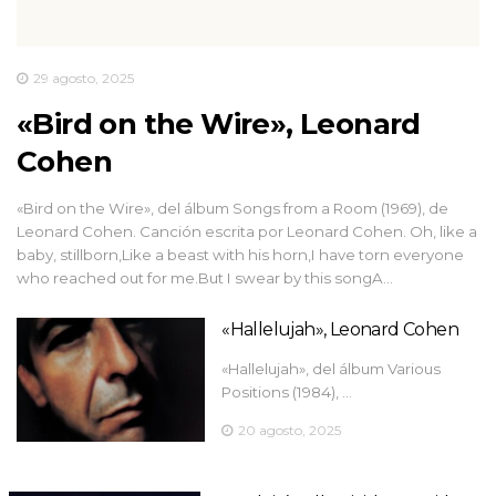
29 agosto, 2025
«Bird on the Wire», Leonard
Cohen
«Bird on the Wire», del álbum Songs from a Room (1969), de
Leonard Cohen. Canción escrita por Leonard Cohen. Oh, like a
baby, stillborn,Like a beast with his horn,I have torn everyone
who reached out for me.But I swear by this songA…
«Hallelujah», Leonard Cohen
«Hallelujah», del álbum Various
Positions (1984), …
20 agosto, 2025