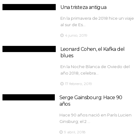
Una tristeza antigua
En la primavera de 2018 hice un viaje
al sur de Es…
4 junio, 2019
Leonard Cohen, el Kafka del
blues
En la Noche Blanca de Oviedo del
año 2018, celebra…
17 febrero, 2019
Serge Gainsbourg: Hace 90
años
Hace 90 años nació en París Lucien
Ginsburg; el 2 …
9 abril, 2018