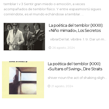
temblar I v 3 Sentir gran miedo o emoción, a veces
acompañados de temblor físico. Y entre espasmos tú sigues
corriéndote, es el mundo echándose a temblar. …
La poética del temblor (XXXII):
«Niño mimado», Los Secretos
vibrarDel lat. vibrāre. 1. tr. Dar un m…
26 agosto, 2024
La poética del temblor (XXXI):
«Sultans of Swing», Dire Straits
shiver noun the act of shaking sligh…
21 agosto, 2024