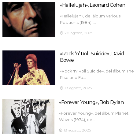
«Hallelujah», Leonard Cohen
«Hallelujah», del álbum Various
Positions (1984), …
20 agosto, 2025
«Rock ‘n’ Roll Suicide», David
Bowie
«Rock 'n' Roll Suicide», del álbum The
Rise and Fa…
18 agosto, 2025
«Forever Young», Bob Dylan
«Forever Young», del álbum Planet
Waves (1974), de…
18 agosto, 2025