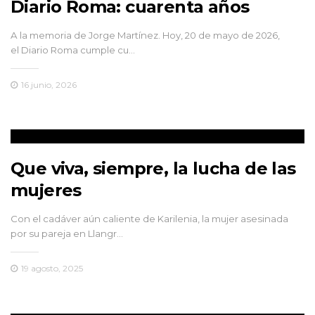
Diario Roma: cuarenta años
A la memoria de Jorge Martínez. Hoy, 20 de mayo de 2026,
el Diario Roma cumple cu…
16 junio, 2026
Que viva, siempre, la lucha de las
mujeres
Con el cadáver aún caliente de Karilenia, la mujer asesinada
por su pareja en Llangr…
19 agosto, 2025