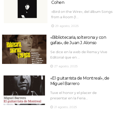
Cohen
«Bird on the Wire», del álbum Songs
from a Room (1…
29 agosto, 2025
«Bibliotecaria, solterona y con
gafas», de Juan J. Alonso
Se dice en la web de Rema y Vive
Editorial que en …
27 agosto, 2025
«El guitarrista de Montreal», de
Miguel Barrero
Tuve el honor y el placer de
presentar en la Feria…
21 agosto, 2025