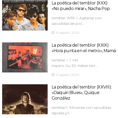
La poética del temblor (XXX):
«No puedo mirar», Nacha Pop
temblar. INTR. 1. Agitarse con
sacudidas de poc…
14 agosto, 2024
La poética del temblor (XXIX):
«Hora punta en el metro», Mamá
temblar. I. 1. intr.
impers. Gu, ES. Haber terr…
12 agosto, 2024
La poética del temblor (XXVIII):
«Daiquiri Blues», Quique
González
temblar 1. 'Moverse con sacudidas
rápidas y f…