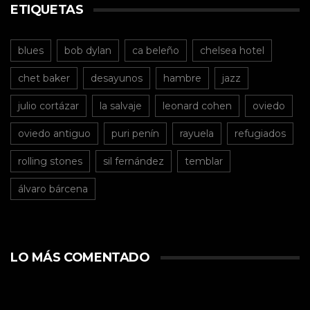
ETIQUETAS
blues
bob dylan
ca beleño
chelsea hotel
chet baker
desayunos
hambre
jazz
julio cortázar
la salvaje
leonard cohen
oviedo
oviedo antiguo
puri penín
rayuela
refugiados
rolling stones
sil fernández
temblar
álvaro bárcena
LO MÁS COMENTADO