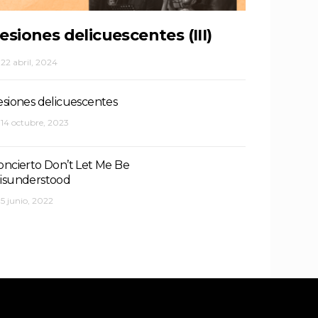
esiones delicuescentes (III)
22 abril, 2024
esiones delicuescentes
14 octubre, 2023
oncierto Don’t Let Me Be
isunderstood
5 junio, 2022