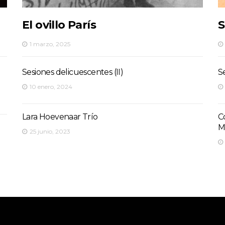
El ovillo París
S
1 marzo, 2025
Sesiones delicuescentes (II)
S
10 enero, 2024
Lara Hoevenaar Trío
C
M
25 junio, 2023