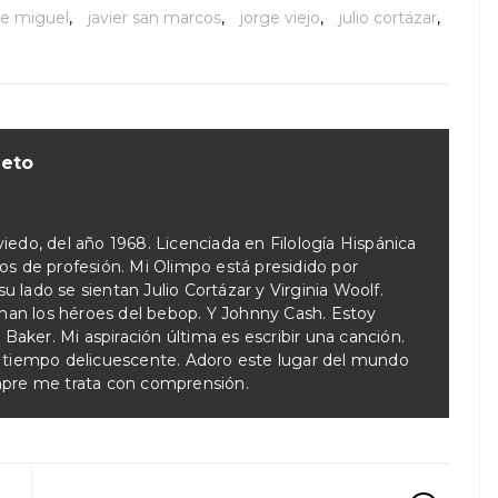
de miguel
,
javier san marcos
,
jorge viejo
,
julio cortázar
,
ieto
iedo, del año 1968. Licenciada en Filología Hispánica
tos de profesión. Mi Olimpo está presidido por
 lado se sientan Julio Cortázar y Virginia Woolf.
an los héroes del bebop. Y Johnny Cash. Estoy
aker. Mi aspiración última es escribir una canción.
l tiempo delicuescente. Adoro este lugar del mundo
mpre me trata con comprensión.